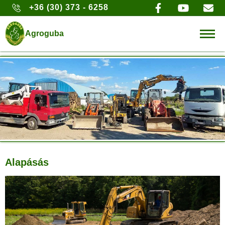
+36 (30) 373 - 6258
Agroguba
Alapásás