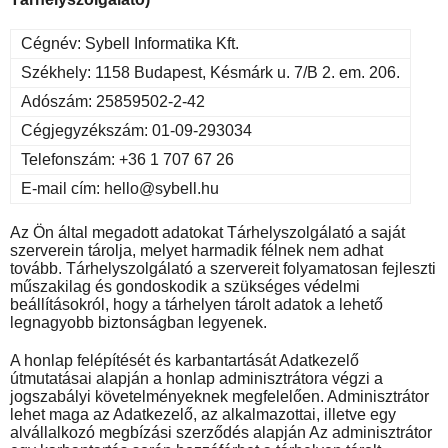
Cégnév: Sybell Informatika Kft.
Székhely: 1158 Budapest, Késmárk u. 7/B 2. em. 206.
Adószám: 25859502-2-42
Cégjegyzékszám: 01-09-293034
Telefonszám: +36 1 707 67 26
E-mail cím: hello@sybell.hu
Az Ön által megadott adatokat Tárhelyszolgálató a saját
szerverein tárolja, melyet harmadik félnek nem adhat
tovább. Tárhelyszolgálató a szervereit folyamatosan fejleszti
műszakilag és gondoskodik a szükséges védelmi
beállításokról, hogy a tárhelyen tárolt adatok a lehető
legnagyobb biztonságban legyenek.
A honlap felépítését és karbantartását Adatkezelő
útmutatásai alapján a honlap adminisztrátora végzi a
jogszabályi követelményeknek megfelelően. Adminisztrátor
lehet maga az Adatkezelő, az alkalmazottai, illetve egy
alvállalkozó megbízási szerződés alapján Az adminisztrátor