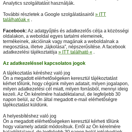
Analytics szolgáltatást használják.
További részletek a Google szolgálatásairól
» ITT
találhatóak «
.
Facebook:
Az adatgyűjtés és adatkezelős célja a közösségi
oldalakon, a weboldal egyes tartalmi elemeinek,
termékeinek, akcióinak vagy magának a weboldalnak a
megosztása, illetve „lájkolása”, népszerűsítése. A facebook
adatkezelési tájékoztatója
» ITT található «
.
Az adatkezeléssel kapcsolatos jogok
A tájékoztatás kéréshez való jog
Ön a megadott elérhetőségeken keresztül tájékoztatást
kérhet tőlünk, hogy cégünk milyen adatait, milyen jogalapon,
milyen adatkezelési cél miatt, milyen forrásból, mennyi ideig
kezeli. Az Ön kérelmére haladéktalanul, de legfeljebb 30
napon belül, az Ön által megadott e-mail elérhetőségre
tájékoztatást küldünk.
A helyesbítéshez való jog
Ön a megadott elérhetőségeken keresztül kérheti tőlünk
hogy valamely adatát módosítsuk. Erről az Ön kérelmére
haladéktalanul, de legfeljebb 30 napon belül intézkedünk,