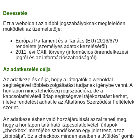
Bevezetés
Ezt a weboldalt az alábbi jogszabályoknak megfelelően
működteti az üzemeltetője:
Európai Parlament és a Tanács (EU) 2016/679
rendelete (személyes adatok kezeléséről)
2011. évi CXII. törvény (információs önrendelkezési
jogról és az információszabadságról)
Az adatkezelés célja
Az adatkezelés célja, hogy a látogatók a weboldal
segítségével többletszolgáltatást tudjanak igénybe venni. A
honlapon nincs lehetőség regisztrációra, de a
kapcsolatfelvételi űrlap segítségével tájékoztatást kérhet,
illetve rendelést adhat le az Általános Szerződési Feltételek
szerint.
Az adatkezeléshez való hozzájárulását azzal teheti meg,
hogy a honlapon található kapcsolatfelvételi űrlapok
„checkbox” mezőjébe szándékosan egy jelet tesz, azaz
„kipipálja”. Ez a checkbox minden esetben a „Küldés” gomb