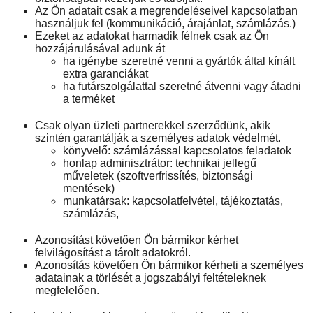
Az Ön adatait csak a megrendeléseivel kapcsolatban
használjuk fel (kommunikáció, árajánlat, számlázás.)
Ezeket az adatokat harmadik félnek csak az Ön
hozzájárulásával adunk át
ha igénybe szeretné venni a gyártók által kínált
extra garanciákat
ha futárszolgálattal szeretné átvenni vagy átadni
a terméket
Csak olyan üzleti partnerekkel szerződünk, akik
szintén garantálják a személyes adatok védelmét.
könyvelő: számlázással kapcsolatos feladatok
honlap adminisztrátor: technikai jellegű
műveletek (szoftverfrissítés, biztonsági
mentések)
munkatársak: kapcsolatfelvétel, tájékoztatás,
számlázás,
Azonosítást követően Ön bármikor kérhet
felvilágosítást a tárolt adatokról.
Azonosítás követően Ön bármikor kérheti a személyes
adatainak a törlését a jogszabályi feltételeknek
megfelelően.