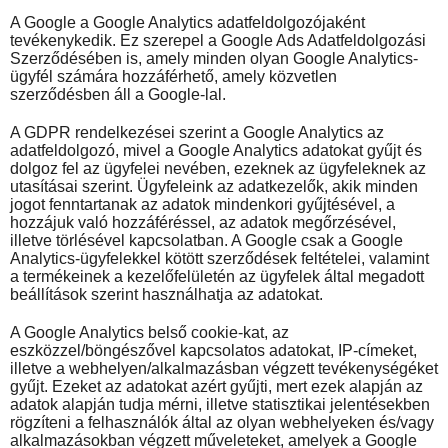
A Google a Google Analytics adatfeldolgozójaként
tevékenykedik. Ez szerepel a Google Ads Adatfeldolgozási
Szerződésében is, amely minden olyan Google Analytics-
ügyfél számára hozzáférhető, amely közvetlen
szerződésben áll a Google-lal.
A GDPR rendelkezései szerint a Google Analytics az
adatfeldolgozó, mivel a Google Analytics adatokat gyűjt és
dolgoz fel az ügyfelei nevében, ezeknek az ügyfeleknek az
utasításai szerint. Ügyfeleink az adatkezelők, akik minden
jogot fenntartanak az adatok mindenkori gyűjtésével, a
hozzájuk való hozzáféréssel, az adatok megőrzésével,
illetve törlésével kapcsolatban. A Google csak a Google
Analytics-ügyfelekkel kötött szerződések feltételei, valamint
a termékeinek a kezelőfelületén az ügyfelek által megadott
beállítások szerint használhatja az adatokat.
A Google Analytics belső cookie-kat, az
eszközzel/böngészővel kapcsolatos adatokat, IP-címeket,
illetve a webhelyen/alkalmazásban végzett tevékenységéket
gyűjt. Ezeket az adatokat azért gyűjti, mert ezek alapján az
adatok alapján tudja mérni, illetve statisztikai jelentésekben
rögzíteni a felhasználók által az olyan webhelyeken és/vagy
alkalmazásokban végzett műveleteket, amelyek a Google