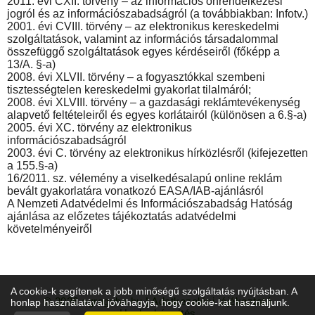
2011. évi CXII. törvény – az információs önrendelkezési
jogról és az információszabadságról (a továbbiakban: Infotv.)
2001. évi CVIII. törvény – az elektronikus kereskedelmi
szolgáltatások, valamint az információs társadalommal
összefüggő szolgáltatások egyes kérdéseiről (főképp a
13/A. §-a)
2008. évi XLVII. törvény – a fogyasztókkal szembeni
tisztességtelen kereskedelmi gyakorlat tilalmáról;
2008. évi XLVIII. törvény – a gazdasági reklámtevékenység
alapvető feltételeiről és egyes korlátairól (különösen a 6.§-a)
2005. évi XC. törvény az elektronikus
információszabadságról
2003. évi C. törvény az elektronikus hírközlésről (kifejezetten
a 155.§-a)
16/2011. sz. vélemény a viselkedésalapú online reklám
bevált gyakorlatára vonatkozó EASA/IAB-ajánlásról
A Nemzeti Adatvédelmi és Információszabadság Hatóság
ajánlása az előzetes tájékoztatás adatvédelmi
követelményeiről
A cookie-k segítenek a jobb minőségű szolgáltatás nyújtásban. A
© 2026
agroguba.hu
|
Adatkezelési tájékoztató
honlap használatával jóváhagyja, hogy cookie-kat használjunk.
Honlapkészítés