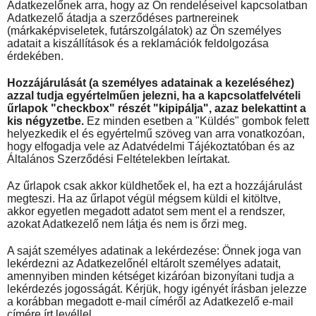
Adatkezelőnek arra, hogy az Ön rendeléseivel kapcsolatban
Adatkezelő átadja a szerződéses partnereinek
(márkaképviseletek, futárszolgálatok) az Ön személyes
adatait a kiszállítások és a reklamációk feldolgozása
érdekében.
Hozzájárulását (a személyes adatainak a kezeléséhez)
azzal tudja egyértelműen jelezni, ha a kapcsolatfelvételi
űrlapok "checkbox" részét "kipipálja", azaz belekattint a
kis négyzetbe.
Ez minden esetben a "Küldés" gombok felett
helyezkedik el és egyértelmű szöveg van arra vonatkozóan,
hogy elfogadja vele az Adatvédelmi Tájékoztatóban és az
Általános Szerződési Feltételekben leírtakat.
Az űrlapok csak akkor küldhetőek el, ha ezt a hozzájárulást
megteszi. Ha az űrlapot végül mégsem küldi el kitöltve,
akkor egyetlen megadott adatot sem ment el a rendszer,
azokat Adatkezelő nem látja és nem is őrzi meg.
A saját személyes adatinak a lekérdezése: Önnek joga van
lekérdezni az Adatkezelőnél eltárolt személyes adatait,
amennyiben minden kétséget kizáróan bizonyítani tudja a
lekérdezés jogosságát. Kérjük, hogy igényét írásban jelezze
a korábban megadott e-mail címéről az Adatkezelő e-mail
címére írt levéllel.