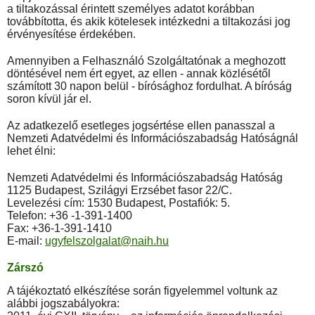
a tiltakozással érintett személyes adatot korábban
továbbította, és akik kötelesek intézkedni a tiltakozási jog
érvényesítése érdekében.
Amennyiben a Felhasználó Szolgáltatónak a meghozott
döntésével nem ért egyet, az ellen - annak közlésétől
számított 30 napon belül - bírósághoz fordulhat. A bíróság
soron kívül jár el.
Az adatkezelő esetleges jogsértése ellen panasszal a
Nemzeti Adatvédelmi és Információszabadság Hatóságnál
lehet élni:
Nemzeti Adatvédelmi és Információszabadság Hatóság
1125 Budapest, Szilágyi Erzsébet fasor 22/C.
Levelezési cím: 1530 Budapest, Postafiók: 5.
Telefon: +36 -1-391-1400
Fax: +36-1-391-1410
E-mail:
ugyfelszolgalat@naih.hu
Zárszó
A tájékoztató elkészítése során figyelemmel voltunk az
alábbi jogszabályokra: