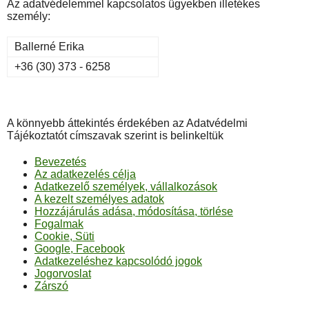
Az adatvédelemmel kapcsolatos ügyekben illetékes
személy:
Ballerné Erika
+36 (30) 373 - 6258
A könnyebb áttekintés érdekében az Adatvédelmi
Tájékoztatót címszavak szerint is belinkeltük
Bevezetés
Az adatkezelés célja
Adatkezelő személyek, vállalkozások
A kezelt személyes adatok
Hozzájárulás adása, módosítása, törlése
Fogalmak
Cookie, Süti
Google, Facebook
Adatkezeléshez kapcsolódó jogok
Jogorvoslat
Zárszó