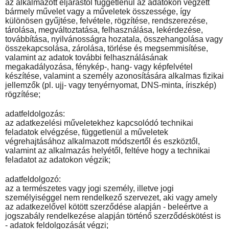
az alkalmazott eljárástól függetlenül az adatokon végzett
bármely művelet vagy a műveletek összessége, így
különösen gyűjtése, felvétele, rögzítése, rendszerezése,
tárolása, megváltoztatása, felhasználása, lekérdezése,
továbbítása, nyilvánosságra hozatala, összehangolása vagy
összekapcsolása, zárolása, törlése és megsemmisítése,
valamint az adatok további felhasználásának
megakadályozása, fénykép-, hang- vagy képfelvétel
készítése, valamint a személy azonosítására alkalmas fizikai
jellemzők (pl. ujj- vagy tenyérnyomat, DNS-minta, íriszkép)
rögzítése;
adatfeldolgozás:
az adatkezelési műveletekhez kapcsolódó technikai
feladatok elvégzése, függetlenül a műveletek
végrehajtásához alkalmazott módszertől és eszköztől,
valamint az alkalmazás helyétől, feltéve hogy a technikai
feladatot az adatokon végzik;
adatfeldolgozó:
az a természetes vagy jogi személy, illetve jogi
személyiséggel nem rendelkező szervezet, aki vagy amely
az adatkezelővel kötött szerződése alapján - beleértve a
jogszabály rendelkezése alapján történő szerződéskötést is
- adatok feldolgozását végzi;