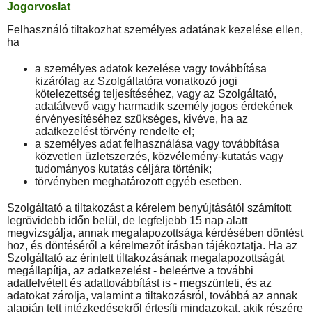
Jogorvoslat
Felhasználó tiltakozhat személyes adatának kezelése ellen,
ha
a személyes adatok kezelése vagy továbbítása
kizárólag az Szolgáltatóra vonatkozó jogi
kötelezettség teljesítéséhez, vagy az Szolgáltató,
adatátvevő vagy harmadik személy jogos érdekének
érvényesítéséhez szükséges, kivéve, ha az
adatkezelést törvény rendelte el;
a személyes adat felhasználása vagy továbbítása
közvetlen üzletszerzés, közvélemény-kutatás vagy
tudományos kutatás céljára történik;
törvényben meghatározott egyéb esetben.
Szolgáltató a tiltakozást a kérelem benyújtásától számított
legrövidebb időn belül, de legfeljebb 15 nap alatt
megvizsgálja, annak megalapozottsága kérdésében döntést
hoz, és döntéséről a kérelmezőt írásban tájékoztatja. Ha az
Szolgáltató az érintett tiltakozásának megalapozottságát
megállapítja, az adatkezelést - beleértve a további
adatfelvételt és adattovábbítást is - megszünteti, és az
adatokat zárolja, valamint a tiltakozásról, továbbá az annak
alapján tett intézkedésekről értesíti mindazokat, akik részére