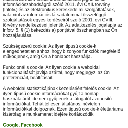
információszabadságról szóló 2011. évi CXII. törvény
(Infotv.) és az elektronikus kereskedelmi szolgáltatások,
valamint az információs társadalommal összefüggő
szolgáltatások egyes kérdéseiről szóló 2001. évi CVIII.
törvény rendelkezései jelentik. Az adatkezelés jogalapja az
Infotv. 5. § (1) bekezdés a) pontjával összhangban az Ön
hozzájárulása.
Szükségszerű cookie: Az ilyen típusú cookie-k
elengedhetetlen ahhoz, hogy bizonyos funkciók megfelelő
működjenek, amíg Ön a honlapot használja.
Funkcionális cookie: Az ilyen cookie a weboldal
funkcionalitását javítja azáltal, hogy megjegyzi az Ön
preferenciáit, beállításait.
A weboldal statisztikájának kezeléséért felelős cookie: Az
ilyen típusú cookie információkat gyűjt a honlap
használatáról, de nem gyűjtenek a látogatót azonosító
információkat. Tehát teljesen általános, névtelen
információkkal dolgoznak. Ezen típusú cookie-k élettartama
kizárólag a munkamenet idejére korlátozódik.
Google, Facebook