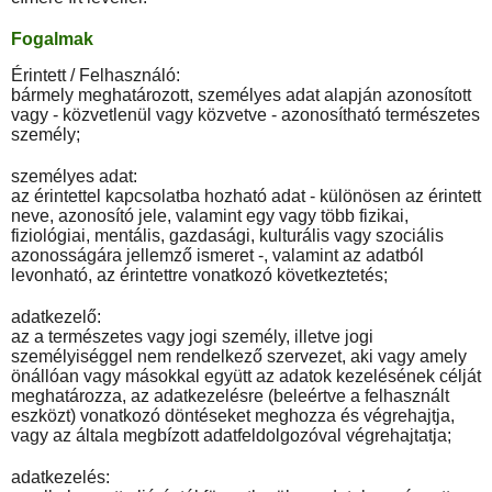
Fogalmak
Érintett / Felhasználó:
bármely meghatározott, személyes adat alapján azonosított
vagy - közvetlenül vagy közvetve - azonosítható természetes
személy;
személyes adat:
az érintettel kapcsolatba hozható adat - különösen az érintett
neve, azonosító jele, valamint egy vagy több fizikai,
fiziológiai, mentális, gazdasági, kulturális vagy szociális
azonosságára jellemző ismeret -, valamint az adatból
levonható, az érintettre vonatkozó következtetés;
adatkezelő:
az a természetes vagy jogi személy, illetve jogi
személyiséggel nem rendelkező szervezet, aki vagy amely
önállóan vagy másokkal együtt az adatok kezelésének célját
meghatározza, az adatkezelésre (beleértve a felhasznált
eszközt) vonatkozó döntéseket meghozza és végrehajtja,
vagy az általa megbízott adatfeldolgozóval végrehajtatja;
adatkezelés: