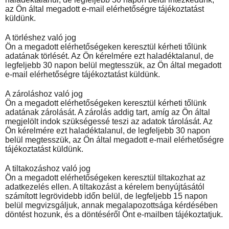
az Ön által megadott e-mail elérhetőségre tájékoztatást
küldünk.
A törléshez való jog
Ön a megadott elérhetőségeken keresztül kérheti tőlünk
adatának törlését. Az Ön kérelmére ezt haladéktalanul, de
legfeljebb 30 napon belül megtesszük, az Ön által megadott
e-mail elérhetőségre tájékoztatást küldünk.
A zároláshoz való jog
Ön a megadott elérhetőségeken keresztül kérheti tőlünk
adatának zárolását. A zárolás addig tart, amíg az Ön által
megjelölt indok szükségessé teszi az adatok tárolását. Az
Ön kérelmére ezt haladéktalanul, de legfeljebb 30 napon
belül megtesszük, az Ön által megadott e-mail elérhetőségre
tájékoztatást küldünk.
A tiltakozáshoz való jog
Ön a megadott elérhetőségeken keresztül tiltakozhat az
adatkezelés ellen. A tiltakozást a kérelem benyújtásától
számított legrövidebb időn belül, de legfeljebb 15 napon
belül megvizsgáljuk, annak megalapozottsága kérdésében
döntést hozunk, és a döntéséről Önt e-mailben tájékoztatjuk.