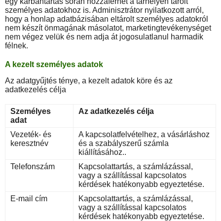
egy karbantartás során hozzáférhet a tárhelyen tárolt
személyes adatokhoz is. Adminisztrátor nyilatkozott arról,
hogy a honlap adatbázisában eltárolt személyes adatokról
nem készít önmagának másolatot, marketingtevékenységet
nem végez velük és nem adja át jogosulatlanul harmadik
félnek.
A kezelt személyes adatok
Az adatgyűjtés ténye, a kezelt adatok köre és az
adatkezelés célja
Személyes
Az adatkezelés célja
adat
Vezeték- és
A kapcsolatfelvételhez, a vásárláshoz
keresztnév
és a szabályszerű számla
kiállításához..
Telefonszám
Kapcsolattartás, a számlázással,
vagy a szállítással kapcsolatos
kérdések hatékonyabb egyeztetése.
E-mail cím
Kapcsolattartás, a számlázással,
vagy a szállítással kapcsolatos
kérdések hatékonyabb egyeztetése.