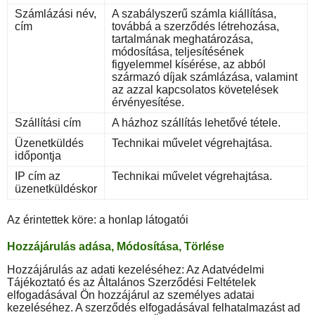
Számlázási név,
A szabályszerű számla kiállítása,
cím
továbbá a szerződés létrehozása,
tartalmának meghatározása,
módosítása, teljesítésének
figyelemmel kísérése, az abból
származó díjak számlázása, valamint
az azzal kapcsolatos követelések
érvényesítése.
Szállítási cím
A házhoz szállítás lehetővé tétele.
Üzenetküldés
Technikai művelet végrehajtása.
időpontja
IP cím az
Technikai művelet végrehajtása.
üzenetküldéskor
Az érintettek köre: a honlap látogatói
Hozzájárulás adása, Módosítása, Törlése
Hozzájárulás az adati kezeléséhez: Az Adatvédelmi
Tájékoztató és az Általános Szerződési Feltételek
elfogadásával Ön hozzájárul az személyes adatai
kezeléséhez. A szerződés elfogadásával felhatalmazást ad