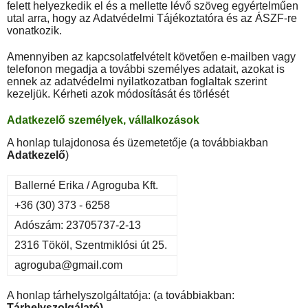
felett helyezkedik el és a mellette lévő szöveg egyértelműen
utal arra, hogy az Adatvédelmi Tájékoztatóra és az ÁSZF-re
vonatkozik.
Amennyiben az kapcsolatfelvételt követően e-mailben vagy
telefonon megadja a további személyes adatait, azokat is
ennek az adatvédelmi nyilatkozatban foglaltak szerint
kezeljük. Kérheti azok módosítását és törlését
Adatkezelő személyek, vállalkozások
A honlap tulajdonosa és üzemetetője (a továbbiakban
Adatkezelő
)
Ballerné Erika / Agroguba Kft.
+36 (30) 373 - 6258
Adószám: 23705737-2-13
2316 Tököl, Szentmiklósi út 25.
agroguba@gmail.com
A honlap tárhelyszolgáltatója: (a továbbiakban:
Tárhelyszolgálató)