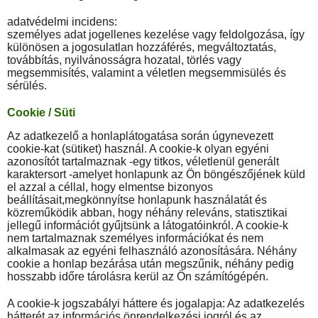
adatvédelmi incidens:
személyes adat jogellenes kezelése vagy feldolgozása, így
különösen a jogosulatlan hozzáférés, megváltoztatás,
továbbítás, nyilvánosságra hozatal, törlés vagy
megsemmisítés, valamint a véletlen megsemmisülés és
sérülés.
Cookie / Süti
Az adatkezelő a honlaplátogatása során úgynevezett
cookie-kat (sütiket) használ. A cookie-k olyan egyéni
azonosítót tartalmaznak -egy titkos, véletlenül generált
karaktersort -amelyet honlapunk az Ön böngészőjének küld
el azzal a céllal, hogy elmentse bizonyos
beállításait,megkönnyítse honlapunk használatát és
közreműködik abban, hogy néhány releváns, statisztikai
jellegű információt gyűjtsünk a látogatóinkról. A cookie-k
nem tartalmaznak személyes információkat és nem
alkalmasak az egyéni felhasználó azonosítására. Néhány
cookie a honlap bezárása után megszűnik, néhány pedig
hosszabb időre tárolásra kerül az Ön számítógépén.
A cookie-k jogszabályi háttere és jogalapja: Az adatkezelés
hátterét az információs önrendelkezési jogról és az